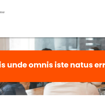
trol
is unde omnis iste natus err