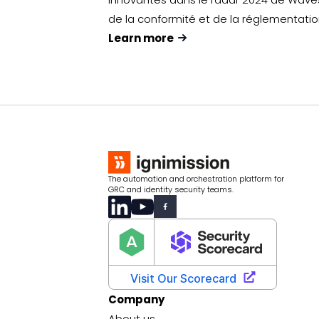
de la conformité et de la réglementatio
Learn more
The automation and orchestration platform for
GRC and identity security teams.
Company
About us