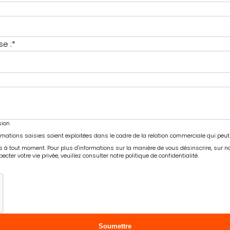
se :
*
sion
rmations saisies soient exploitées dans le cadre de la relation commerciale qui peut
tout moment. Pour plus d'informations sur la manière de vous désinscrire, sur nos 
er votre vie privée, veuillez consulter notre politique de confidentialité.
Soumettre