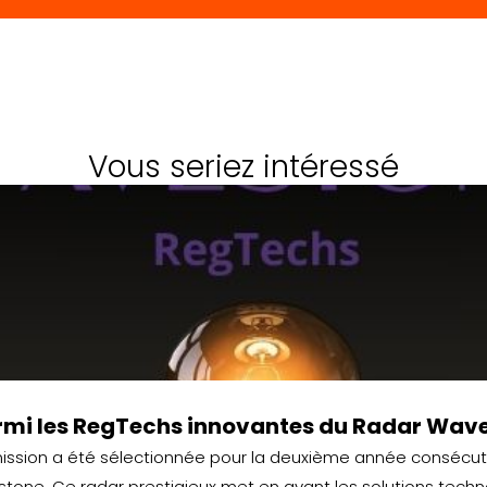
Vous seriez intéressé
armi les RegTechs innovantes du Radar Wav
ssion a été sélectionnée pour la deuxième année consécuti
tone. Ce radar prestigieux met en avant les solutions tech