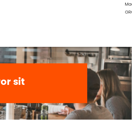
Ma
GR
or sit