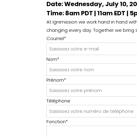
Date: Wednesday, July 10, 2
Time: 8am PDT | 11am EDT | 
At Ignimission we work hand in hand with o
changing every day. Together we bring s
Courriel
*
Nom
*
Prénom
*
Téléphone
Fonction
*