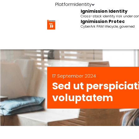
Platform
Identity
Ignimission Identity
Cross-stack identity risk under con
Ignimission Protec
CyberArk PAM lifecycle, governed
17 September 2024
Sed ut perspiciat
voluptatem