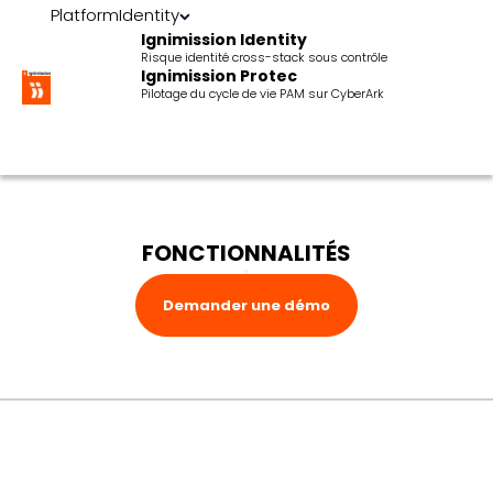
Platform
Identity
Ignimission Identity
Risque identité cross-stack sous contrôle
Ignimission Protec
Pilotage du cycle de vie PAM sur CyberArk
FONCTIONNALITÉS
Demander une démo