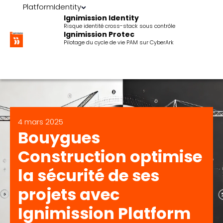
Platform
Identity
Ignimission Identity
Risque identité cross-stack sous contrôle
Ignimission Protec
Pilotage du cycle de vie PAM sur CyberArk
4 mars 2025
Bouygues
Construction optimise
la sécurité de ses
projets avec
Ignimission Platform