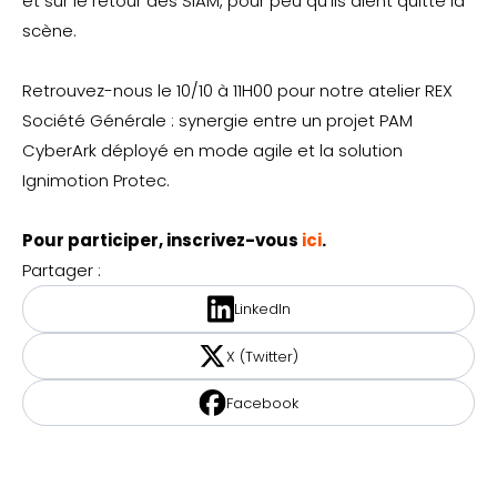
et sur le retour des SIAM, pour peu qu’ils aient quitté la
scène.
Retrouvez-nous le 10/10 à 11H00 pour notre atelier REX
Société Générale : synergie entre un projet PAM
CyberArk déployé en mode agile et la solution
Ignimotion Protec.
Pour participer, inscrivez-vous
ici
.
Partager :
LinkedIn
X (Twitter)
Facebook