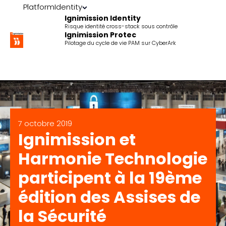
Platform
Identity
Ignimission Identity
Risque identité cross-stack sous contrôle
Ignimission Protec
Pilotage du cycle de vie PAM sur CyberArk
7 octobre 2019
Ignimission et
Harmonie Technologie
participent à la 19ème
édition des Assises de
la Sécurité