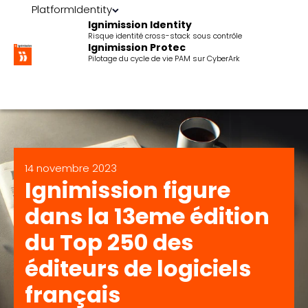
Platform
Identity
Ignimission Identity
Risque identité cross-stack sous contrôle
Ignimission Protec
Pilotage du cycle de vie PAM sur CyberArk
14 novembre 2023
Ignimission figure
dans la 13eme édition
du Top 250 des
éditeurs de logiciels
français