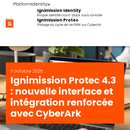
Platform
Identity
Ignimission Identity
Risque identité cross-stack sous contrôle
Ignimission Protec
Pilotage du cycle de vie PAM sur CyberArk
7 octobre 2025
Ignimission Protec 4.3
: nouvelle interface et
intégration renforcée
avec CyberArk