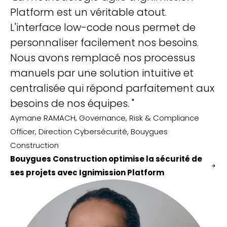
Platform est un véritable atout.
fo
L'interface low-code nous permet de
r
personnaliser facilement nos besoins.
s
Nous avons remplacé nos processus
c
manuels par une solution intuitive et
or
centralisée qui répond parfaitement aux
m
besoins de nos équipes. "
un
Aymane RAMACH, Governance, Risk & Compliance
Ma
Officer, Direction Cybersécurité, Bouygues
Construction
Bouygues Construction optimise la sécurité de
ses projets avec Ignimission Platform