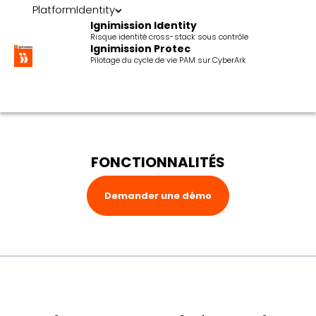
Platform
Identity
Ignimission Identity
Risque identité cross-stack sous contrôle
Ignimission Protec
Pilotage du cycle de vie PAM sur CyberArk
FONCTIONNALITÉS
Demander une démo