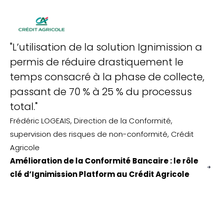
"L’utilisation de la solution Ignimission a
"
permis de réduire drastiquement le
fo
temps consacré à la phase de collecte,
r
passant de 70 % à 25 % du processus
s
total."
c
or
Frédéric LOGEAIS, Direction de la Conformité,
supervision des risques de non-conformité, Crédit
m
Agricole
un
Amélioration de la Conformité Bancaire : le rôle
Ma
clé d’Ignimission Platform au Crédit Agricole